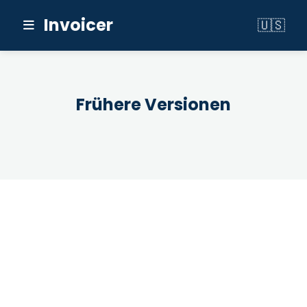
Invoicer
🇺🇸
Switch to 
Frühere Versionen