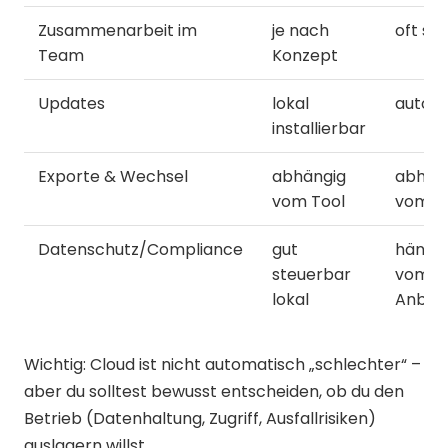
Zusammenarbeit im
je nach
oft se
Team
Konzept
Updates
lokal
autom
installierbar
Exporte & Wechsel
abhängig
abhän
vom Tool
vom T
Datenschutz/Compliance
gut
hängt 
steuerbar
vom
lokal
Anbiet
Wichtig: Cloud ist nicht automatisch „schlechter“ –
aber du solltest bewusst entscheiden, ob du den
Betrieb (Datenhaltung, Zugriff, Ausfallrisiken)
auslagern willst.