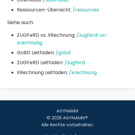
Ressourcen-Übersicht:
/resources
Siehe auch:
ZUGFeRD vs. XRechnung:
/zugferd-vs-
xrechnung
GoBD Leitfaden:
/gobd
ZUGFeRD Leitfaden:
/zugferd
XRechnung Leitfaden:
/xrechnung
AGYNAMIX
© 2026 AGYNAMIX®.
Alle Rechte vorbehalten.