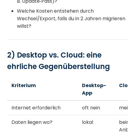
B. Update‑Pass)?
Welche Kosten entstehen durch
Wechsel/Export, falls du in 2 Jahren migrieren
willst?
2) Desktop vs. Cloud: eine
ehrliche Gegenüberstellung
Kriterium
Desktop-
Cloud
App
Internet erforderlich
oft nein
meiste
Daten liegen wo?
lokal
beim
Anbiet