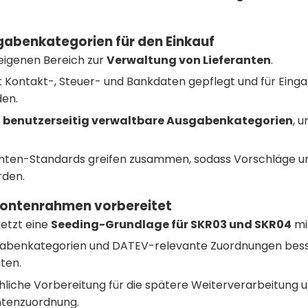
gabenkategorien für den Einkauf
n eigenen Bereich zur
Verwaltung von Lieferanten
.
t Kontakt-, Steuer- und Bankdaten gepflegt und für Eing
en.
t
benutzerseitig verwaltbare Ausgabenkategorien
, 
anten-Standards greifen zusammen, sodass Vorschläge un
rden.
ontenrahmen vorbereitet
jetzt eine
Seeding-Grundlage für SKR03 und SKR04
mi
sgabenkategorien und DATEV-relevante Zuordnungen bes
ten.
hliche Vorbereitung für die spätere Weiterverarbeitung 
ntenzuordnung.