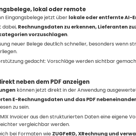
angsbelege, lokal oder remote
n Eingangsbelege jetzt über
lokale oder entfernte AI
t dabei,
Rechnungsdaten zu erkennen, Lieferanten z
ategorien vorzuschlagen
.
sung neuer Belege deutlich schneller, besonders wenn str
liegen.
nterstützung gedacht: Vorschläge werden sichtbar gemacht
irekt neben dem PDF anzeigen
ungen
können jetzt direkt in der Anwendung ausgewerte
erten E-Rechnungsdaten und das PDF nebeneinande
sen zu sein.
MIX Invoicer aus den strukturierten Daten eine eigene V
 leichter vergleichbar werden.
reich bei Formaten wie
ZUGFeRD, XRechnung und verwa