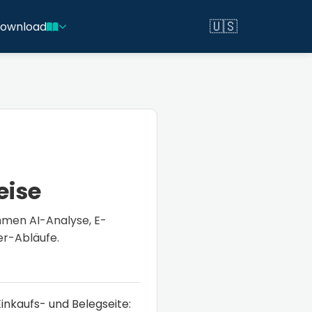
🇺🇸
ownload
Switch to English
eise
mmen AI-Analyse, E-
er-Abläufe.
inkaufs- und Belegseite: