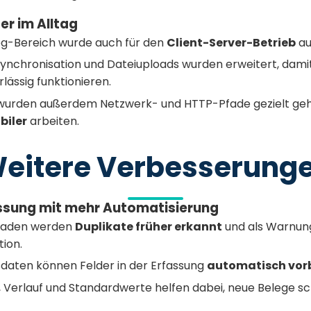
er im Alltag
g-Bereich wurde auch für den
Client-Server-Betrieb
au
 Synchronisation und Dateiuploads wurden erweitert, dam
rlässig funktionieren.
wurden außerdem Netzwerk- und HTTP-Pfade gezielt geh
biler
arbeiten.
eitere Verbesserung
ssung mit mehr Automatisierung
laden werden
Duplikate früher erkannt
und als Warnung
tion.
aten können Felder in der Erfassung
automatisch vorb
 Verlauf und Standardwerte helfen dabei, neue Belege sc