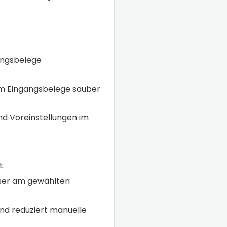
angsbelege
um Eingangsbelege sauber
d Voreinstellungen im
t.
ser am gewählten
und reduziert manuelle