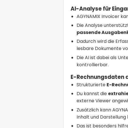
AI-Analyse für Eing
AGYNAMIX Invoicer kan
Die Analyse unterstütz
passende Ausgabenk
Dadurch wird die Erfas
lesbare Dokumente vor
Die AI ist dabei als U
kontrollierbar.
E-Rechnungsdaten d
Strukturierte
E-Rechn
Du kannst die
extrahi
externe Viewer angewie
Zusätzlich kann AGYNA
Inhalt und Darstellung
Das ist besonders hilf