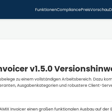
Funktionen
Compliance
Preis
Vorschau
D
voicer v1.5.0 Versionshinw
gsbelege zu einem vollständigen Arbeitsbereich. Dazu ko
eranten, Ausgabenkategorien und robustere Client-Serv
MIX Invoicer einen großen funktionalen Ausbau auf der E